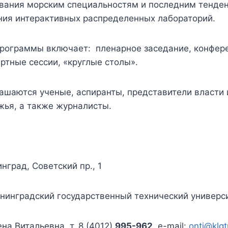
ования морским специальностям и последним тенде
ния интерактивных распределенных лабораторий.
программы включает: пленарное заседание, конфер
ртные сессии, «круглые столы».
ашаются ученые, аспиранты, представители власти 
жья, а также журналисты.
нград, Советский пр., 1
нинградский государственный технический универс
на Витальевна, т. 8 (4012)
995-962
, e-mail:
onti@klgt