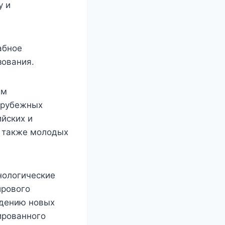
у и
абное
зования.
ым
зарубежных
ийских и
 а также молодых
нологические
ирового
ждению новых
ированного