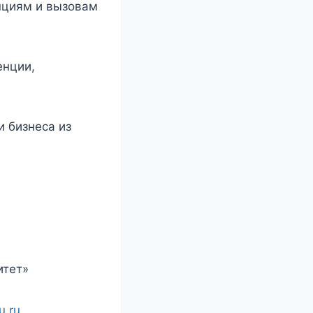
нциям и вызовам
енции,
и бизнеса из
итет»
u.ru