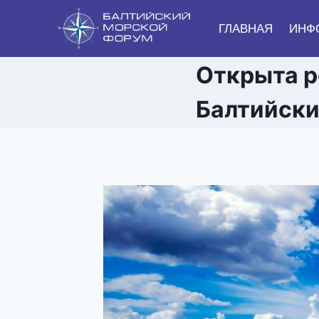
Перейти
к
ГЛАВНАЯ
ИНФ
содержанию
Открыта р
Балтийски